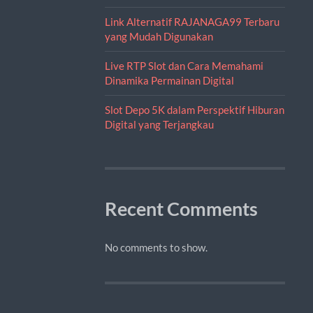
Link Alternatif RAJANAGA99 Terbaru
yang Mudah Digunakan
Live RTP Slot dan Cara Memahami
Dinamika Permainan Digital
Slot Depo 5K dalam Perspektif Hiburan
Digital yang Terjangkau
Recent Comments
No comments to show.