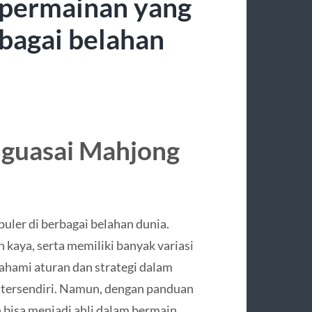
permainan yang
rbagai belahan
guasai Mahjong
ler di berbagai belahan dunia.
 kaya, serta memiliki banyak variasi
ahami aturan dan strategi dalam
 tersendiri. Namun, dengan panduan
n bisa menjadi ahli dalam bermain