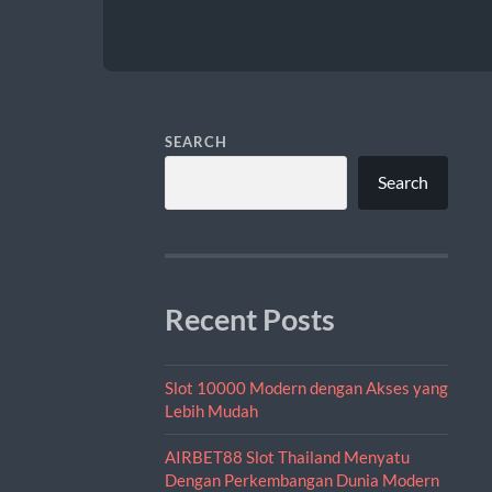
SEARCH
Search
Recent Posts
Slot 10000 Modern dengan Akses yang
Lebih Mudah
AIRBET88 Slot Thailand Menyatu
Dengan Perkembangan Dunia Modern