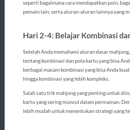
seperti bagaimana cara mendapatkan poin, baga
pemain lain, serta aturan-aturan lainnya yang m
Hari 2-4: Belajar Kombinasi d
Setelah Anda memahami aturan dasar mahjong, l
tentang kombinasi dan pola kartu yang bisa An
berbagai macam kombinasi yang bisa Anda buat,
hingga kombinasi yang lebih kompleks.
Salah satu trik mahjong yang penting untuk dii
kartu yang sering muncul dalam permainan. Den
lebih mudah untuk menentukan strategi yang t