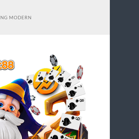
ONG MODERN