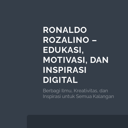
RONALDO
ROZALINO –
EDUKASI,
MOTIVASI, DAN
INSPIRASI
DIGITAL
Berbagi Ilmu, Kreativitas, dan
Inspirasi untuk Semua Kalangan