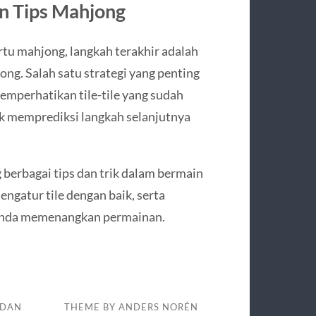
an Tips Mahjong
tu mahjong, langkah terakhir adalah
ng. Salah satu strategi yang penting
mperhatikan tile-tile yang sudah
uk memprediksi langkah selanjutnya
g berbagai tips dan trik dalam bermain
ngatur tile dengan baik, serta
 Anda memenangkan permainan.
 DAN
THEME BY
ANDERS NORÉN