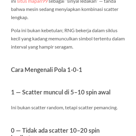
ini
situs mapan99
sebagai “sinyal ledakan” — tanda
bahwa mesin sedang menyiapkan kombinasi scatter
lengkap.
Pola ini bukan kebetulan; RNG bekerja dalam siklus
kecil yang kadang memunculkan simbol tertentu dalam
interval yang hampir seragam.
Cara Mengenali Pola 1-0-1
1 — Scatter muncul di 5–10 spin awal
Ini bukan scatter random, tetapi scatter pemancing.
0 — Tidak ada scatter 10–20 spin