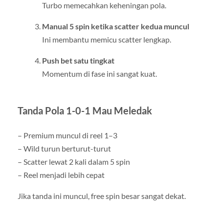
Turbo memecahkan keheningan pola.
Manual 5 spin ketika scatter kedua muncul
Ini membantu memicu scatter lengkap.
Push bet satu tingkat
Momentum di fase ini sangat kuat.
Tanda Pola 1-0-1 Mau Meledak
– Premium muncul di reel 1–3
– Wild turun berturut-turut
– Scatter lewat 2 kali dalam 5 spin
– Reel menjadi lebih cepat
Jika tanda ini muncul, free spin besar sangat dekat.