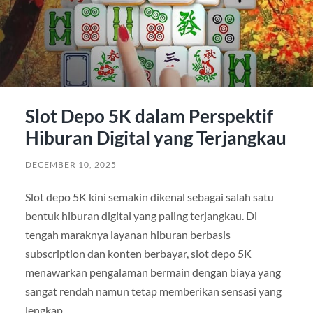
Slot Depo 5K dalam Perspektif
Hiburan Digital yang Terjangkau
DECEMBER 10, 2025
Slot depo 5K kini semakin dikenal sebagai salah satu
bentuk hiburan digital yang paling terjangkau. Di
tengah maraknya layanan hiburan berbasis
subscription dan konten berbayar, slot depo 5K
menawarkan pengalaman bermain dengan biaya yang
sangat rendah namun tetap memberikan sensasi yang
lengkap.