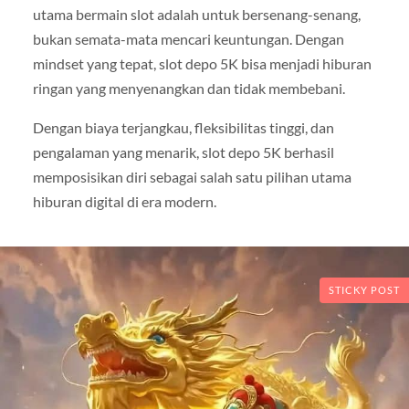
utama bermain slot adalah untuk bersenang-senang,
bukan semata-mata mencari keuntungan. Dengan
mindset yang tepat, slot depo 5K bisa menjadi hiburan
ringan yang menyenangkan dan tidak membebani.
Dengan biaya terjangkau, fleksibilitas tinggi, dan
pengalaman yang menarik, slot depo 5K berhasil
memposisikan diri sebagai salah satu pilihan utama
hiburan digital di era modern.
STICKY POST