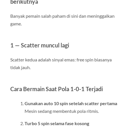
berikutnya
Banyak pemain salah paham di sini dan meninggalkan
game.
1 — Scatter muncul lagi
Scatter kedua adalah sinyal emas: free spin biasanya
tidak jauh.
Cara Bermain Saat Pola 1-0-1 Terjadi
Gunakan auto 10 spin setelah scatter pertama
Mesin sedang membentuk pola ritmis.
Turbo 5 spin selama fase kosong